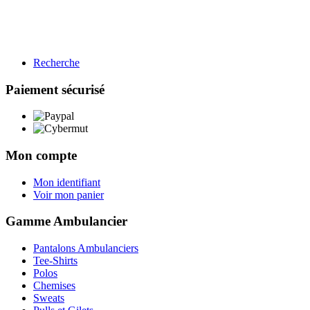
Recherche
BTP
Restauration
Paiement sécurisé
Gamme BTP
Voir les produits →
Mon compte
Mon identifiant
Voir mon panier
Gamme Ambulancier
Pantalons Ambulanciers
Tee-Shirts
Polos
Chemises
Sweats