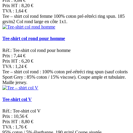
Prix :
9,84 €
Prix HT :
8,20 €
TVA :
1,64 €
Tee – shirt col rond femme 100% coton pré-rétréci ring spun. 185
grs/m2 Col rond large en côte 1x1.
Tee-shirt col rond pour homme
Réf.: Tee-shirt col rond pour homme
Prix :
7,44 €
Prix HT :
6,20 €
TVA :
1,24 €
Tee – shirt col rond : 100% coton pré-rétréci ring spun (sauf coloris
Sport Grey : 85% coton / 15% viscose). Coupe ample et tubulaire.
Maille jersey.
Tee-shirt col V
Réf.: Tee-shirt col V
Prix :
10,56 €
Prix HT :
8,80 €
TVA :
1,76 €
95% coton / 5% élasthanne. 190 gr/m² Coupe ajustée.