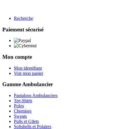
Recherche
BTP
Restauration
Paiement sécurisé
Gamme BTP
Voir les produits →
Mon compte
Mon identifiant
Voir mon panier
Gamme Ambulancier
Pantalons Ambulanciers
Tee-Shirts
Polos
Chemises
Sweats
Pulls et Gilets
Softshells et Polaires