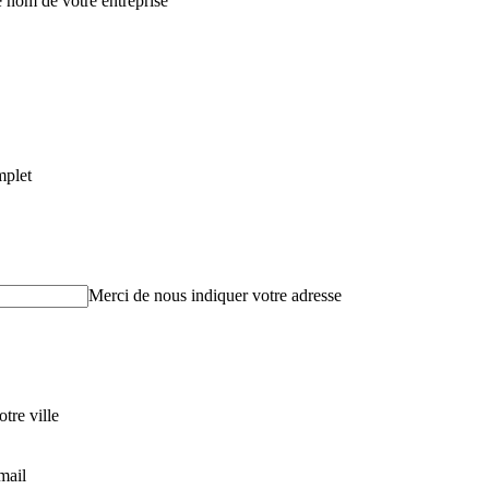
e nom de votre entreprise
mplet
Merci de nous indiquer votre adresse
tre ville
mail