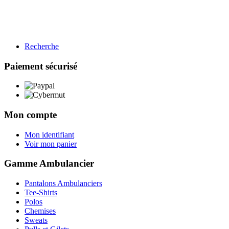
Recherche
BTP
Restauration
Paiement sécurisé
Gamme BTP
Voir les produits →
Mon compte
Mon identifiant
Voir mon panier
Gamme Ambulancier
Pantalons Ambulanciers
Tee-Shirts
Polos
Chemises
Sweats