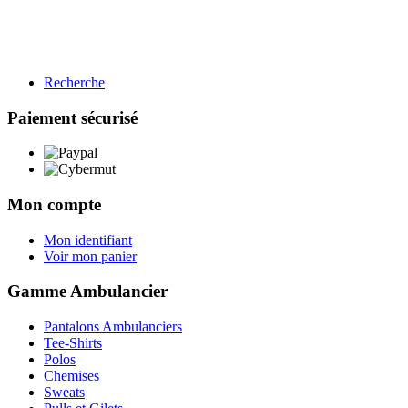
Recherche
BTP
Restauration
Paiement sécurisé
Gamme BTP
Voir les produits →
Mon compte
Mon identifiant
Voir mon panier
Gamme Ambulancier
Pantalons Ambulanciers
Tee-Shirts
Polos
Chemises
Sweats