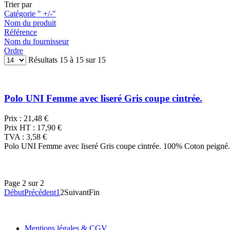
Trier par
Catégorie " +/-"
Nom du produit
Référence
Nom du fournisseur
Ordre
Résultats 15 à 15 sur 15
Polo UNI Femme avec liseré Gris coupe cintrée.
Prix :
21,48 €
Prix HT :
17,90 €
TVA :
3,58 €
Polo UNI Femme avec liseré Gris coupe cintrée. 100% Coton peigné
Page 2 sur 2
Début
Précédent
1
2
Suivant
Fin
Mentions légales & CGV