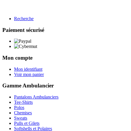
Recherche
BTP
Restauration
Paiement sécurisé
Gamme BTP
Voir les produits →
Mon compte
Mon identifiant
Voir mon panier
Gamme Ambulancier
Pantalons Ambulanciers
Tee-Shirts
Polos
Chemises
Sweats
Pulls et Gilets
Softshells et Polaires