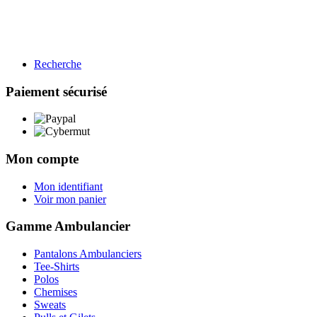
Recherche
BTP
Restauration
Paiement sécurisé
Gamme BTP
Voir les produits →
Mon compte
Mon identifiant
Voir mon panier
Gamme Ambulancier
Pantalons Ambulanciers
Tee-Shirts
Polos
Chemises
Sweats