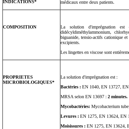
INDICATIONS
*
médicaux entre deux patients.
COMPOSITION
La solution d'imprégnation est
didécyldiméthylammonium, chlorhy
biguanide, tensio-actifs cationique e
excipients.
Les lingettes en viscose sont entière
PROPRIETES
La solution d'imprégnation est :
MICROBIOLOGIQUES
*
Bactéries :
EN 1040, EN 13727, EN 
MRSA selon EN 13697 :
2 minutes.
Mycobactéries:
Mycobacterium tuber
Levures :
EN 1275, EN 13624, EN 
Moisissures :
EN 1275, EN 13624, 