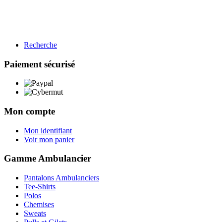
Recherche
BTP
Restauration
Paiement sécurisé
Gamme BTP
Voir les produits →
Mon compte
Mon identifiant
Voir mon panier
Gamme Ambulancier
Pantalons Ambulanciers
Tee-Shirts
Polos
Chemises
Sweats