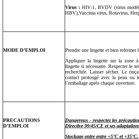
Virus :
HIV-1, BVDV (virus modèl
HBV),Vaccinia virus, Rotavirus, Her
MODE D’EMPLOI
Prendre une lingette et bien refermer l
Appliquer la lingette sur la zone à 
lingette si nécessaire. Respecter le te
recherchée. Laisser sécher. Le rinça
contact prolongé avec la peau ou l
l’emballage après chaque ouverture.
PRECAUTIONS
Dangereux - respectez les précaution
D’EMPLOI
Directive 99/45/CE et ses adaptations
Stockage entre entre +5°C et +35°C.