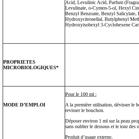
Acid, Levulinic Acid, Parfum (Fragr
Levulinate, o-Cymen-5-ol, Hexyl Cin
Benzyl Benzoate, Benzyl Salicylate, L
Hydroxycitronellal, Butylphenyl Met
Hydroxyisohexyl 3-Cyclohexene Car
PROPRIETES
MICROBIOLOGIQUES
*
Pour le 100 ml :
MODE D’EMPLOI
A la première utilisation, dévisser le 
revisser le bouchon.
Déposer environ 1 ml sur la peau prop
sans oublier le dessous et le tour des 
Produit d’usage externe.