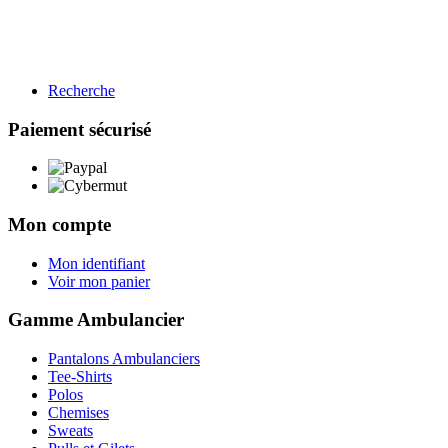
Recherche
BTP
Restauration
Paiement sécurisé
Gamme BTP
Voir les produits →
Mon compte
Mon identifiant
Voir mon panier
Gamme Ambulancier
Pantalons Ambulanciers
Tee-Shirts
Polos
Chemises
Sweats