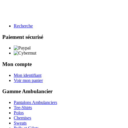
Recherche
BTP
Restauration
Paiement sécurisé
Gamme BTP
Voir les produits →
Mon compte
Mon identifiant
Voir mon panier
Gamme Ambulancier
Pantalons Ambulanciers
Tee-Shirts
Polos
Chemises
Sweats