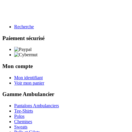
Recherche
BTP
Restauration
Paiement sécurisé
Gamme BTP
Voir les produits →
Mon compte
Mon identifiant
Voir mon panier
Gamme Ambulancier
Pantalons Ambulanciers
Tee-Shirts
Polos
Chemises
Sweats