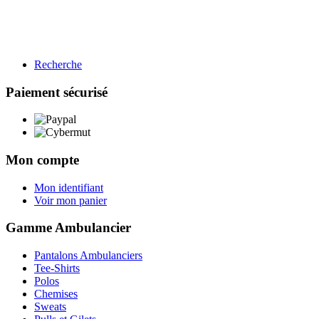
Recherche
BTP
Restauration
Paiement sécurisé
Gamme BTP
Voir les produits →
Mon compte
Mon identifiant
Voir mon panier
Gamme Ambulancier
Pantalons Ambulanciers
Tee-Shirts
Polos
Chemises
Sweats